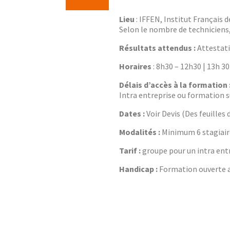
Lieu
: IFFEN, Institut Français 
Selon le nombre de techniciens,
Résultats attendus :
Attestati
Horaires
: 8h30 – 12h30 | 13h 3
Délais d’accès à la formation 
Intra entreprise ou formation su
Dates :
Voir Devis (Des feuille
Modalités :
Minimum 6 stagiaire
Tarif :
groupe pour un intra entr
Handicap :
Formation ouverte au