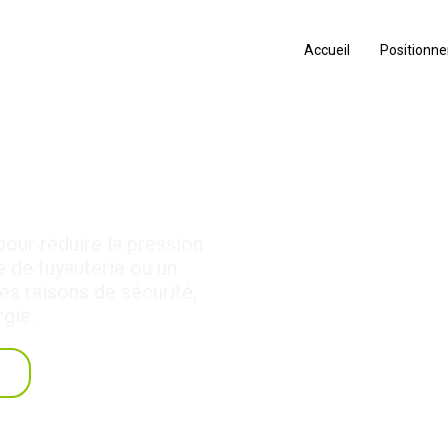
Accueil
Positionn
r de pression
pour réduire la pression
e de tuyauterie ou un
des raisons de sécurité,
gie.