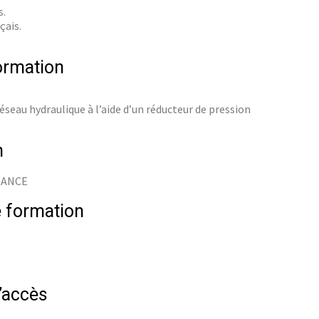
s.
çais.
ormation
seau hydraulique à l’aide d’un réducteur de pression
n
FRANCE
 formation
d’accès