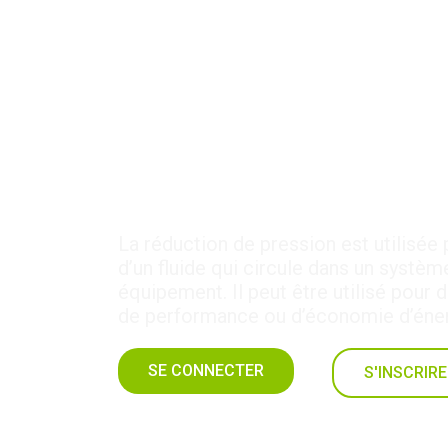
2-HYD-4 : Réducteu
La réduction de pression est utilisée 
d’un fluide qui circule dans un systèm
équipement. Il peut être utilisé pour 
de performance ou d’économie d’éner
SE CONNECTER
S'INSCRIRE