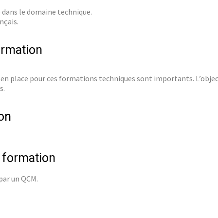
 dans le domaine technique.
nçais.
ormation
n place pour ces formations techniques sont importants. L’object
s.
on
e formation
 par un QCM.