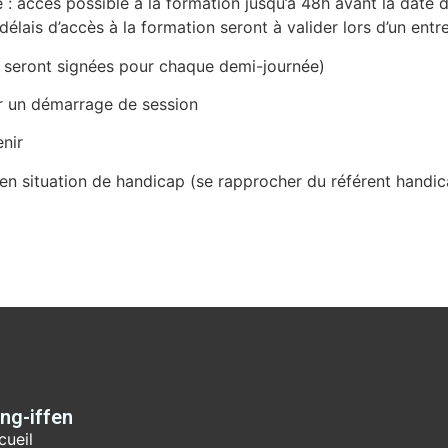
e : accès possible à la formation jusqu’à 48h avant la date
délais d’accès à la formation seront à valider lors d’un entr
t seront signées pour chaque demi-journée)
r un démarrage de session
nir
n situation de handicap (se rapprocher du référent handi
ing-iffen
cueil