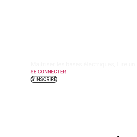
8-ELEC-6 : PACT Base
Maitriser les bases électriques, Lire u
SE CONNECTER
S'INSCRIRE