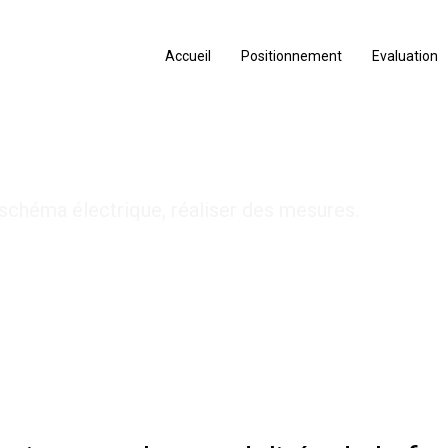
Accueil
Positionnement
Evaluation
 Elec 21h J3
n schéma électrique, réaliser des mesures.