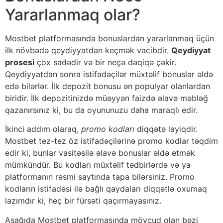
Yararlanmaq olar?
Mostbet platformasında bonuslardan yararlanmaq üçün
ilk növbədə qeydiyyatdan keçmək vacibdir.
Qeydiyyat
prosesi
çox sadədir və bir neçə dəqiqə çəkir.
Qeydiyyatdan sonra istifadəçilər müxtəlif bonuslar əldə
edə bilərlər. İlk depozit bonusu ən populyar olanlardan
biridir. İlk depozitinizdə müəyyən faizdə əlavə məbləğ
qazanırsınız ki, bu da oyununuzu daha maraqlı edir.
İkinci addım olaraq,
promo kodları
diqqətə layiqdir.
Mostbet tez-tez öz istifadəçilərinə promo kodlar təqdim
edir ki, bunlar vasitəsilə əlavə bonuslar əldə etmək
mümkündür. Bu kodları müxtəlif tədbirlərdə və ya
platformanın rəsmi saytında tapa bilərsiniz. Promo
kodların istifadəsi ilə bağlı qaydaları diqqətlə oxumaq
lazımdır ki, heç bir fürsəti qaçırmayasınız.
Aşağıda Mostbet platformasında mövcud olan bəzi