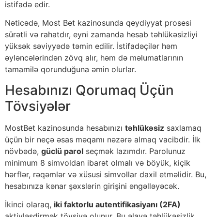
istifadə edir.
Nəticədə, Most Bet kazinosunda qeydiyyat prosesi
sürətli və rahatdır, eyni zamanda hesab təhlükəsizliyi
yüksək səviyyədə təmin edilir. İstifadəçilər həm
əyləncələrindən zövq alır, həm də məlumatlarının
tamamilə qorunduğuna əmin olurlar.
Hesabınızı Qorumaq Üçün
Tövsiyələr
MostBet kazinosunda hesabınızı
təhlükəsiz
saxlamaq
üçün bir neçə əsas məqamı nəzərə almaq vacibdir. İlk
növbədə,
güclü parol
seçmək lazımdır. Parolunuz
minimum 8 simvoldan ibarət olmalı və böyük, kiçik
hərflər, rəqəmlər və xüsusi simvollar daxil etməlidir. Bu,
hesabınıza kənar şəxslərin girişini əngəlləyəcək.
İkinci olaraq,
iki faktorlu autentifikasiyanı (2FA)
aktivləşdirmək tövsiyə olunur. Bu əlavə təhlükəsizlik