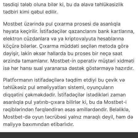
təsdiqi tələb oluna bilər ki, bu da əlavə təhlükəsizlik
tədbiri kimi qəbul edilir.
Mostbet üzərində pul çıxarma prosesi də asanlıqla
həyata keçirilir. İstifadəçilər qazanclarını bank kartlarına,
elektron cüzdanlara və ya kriptovalyuta hesablarına
köçürə bilərlər. Çıxarma müddəti seçilən metoda görə
dəyişir, lakin əksər hallarda bu proses bir neçə saat
ərzində tamamlanır. Mostbet-in operativ müştəri xidməti
isə hər hansı sual yaranarsa dəstək göstərməyə hazırdır.
Platformanın istifadəçilərə təqdim etdiyi bu çevik və
təhlükəsiz pul əməliyyatları sistemi, oyunçuların
diqqətini çəkməkdədir. İstifadəçilər istədikləri zaman
asanlıqla pul yatırıb-çıxara bilirlər ki, bu da Mostbet-i
rəqiblərindən fərqləndirən əsas amillərdəndir. Beləliklə,
Mostbet-də oyun təcrübəsi yalnız maraqlı deyil, həm də
maliyyə baxımından etibarlıdır.