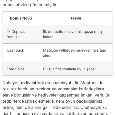
bonus növləri göstərilmişdir:
Bonus Növü
Təsvir
İlk Depozit
İlk depozitdə əlavə faiz qazanmaq
Bonusu
imkanı
Cashback
Məğlubiyyətlərdən müəyyən faiz geri
alma
Free Spins
Pulsuz fırlanmalarla oyun şansı
Nəhayət,
aktiv iştirak
da əhəmiyyətlidir. Mostbet-də
tez-tez keçirilən turnirlər və yarışmalar istifadəçilərə
əlavə bonuslar və hədiyyələr qazanmaq imkanı verir. Bu
tədbirlərdə iştirak etməklə, həm oyun bacarıqlarınızı
artırır, həm də əlavə gəlir əldə edirsiniz. Unutmayın ki,
hər bir bonusun öz qaydaları və şərtləri var, buna görə