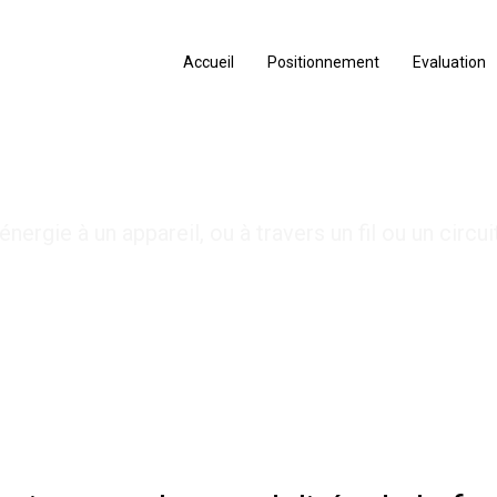
Accueil
Positionnement
Evaluation
 Electrique
énergie à un appareil, ou à travers un fil ou un circuit