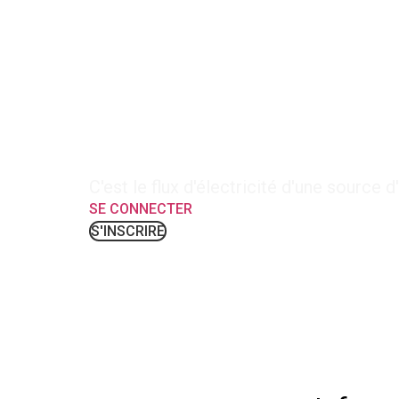
1-BAT-3 : L’Intensité
C'est le flux d'électricité d'une source d'
SE CONNECTER
S'INSCRIRE