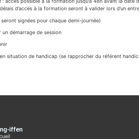
e : accès possible à la formation jusqu’à 48h avant la date
délais d’accès à la formation seront à valider lors d’un entr
t seront signées pour chaque demi-journée)
r un démarrage de session
nir
n situation de handicap (se rapprocher du référent handi
ing-iffen
cueil