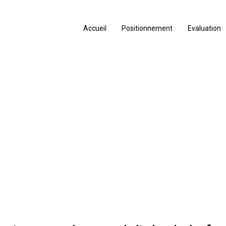
Accueil
Positionnement
Evaluation
n PAC 14h J2