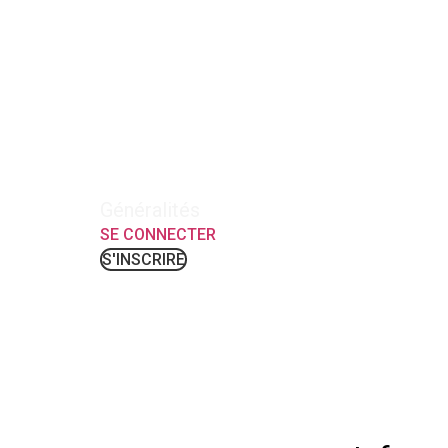
4-CHA-76 : Formatio
Généralités
SE CONNECTER
S'INSCRIRE