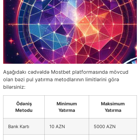
Aşağıdakı cədvəldə Mostbet platformasında mövcud
olan bəzi pul yatırma metodlarının limitlərini görə
bilərsiniz:
Ödəniş
Minimum
Maksimum
Metodu
Yatırma
Yatırma
Bank Kartı
10 AZN
5000 AZN