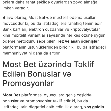
onlara daha rahat şəkildə oyunlardan zövq almağa
imkan yaradır.
Əlavə olaraq, Most Bet-də müxtəlif ödəmə üsulları
mövcuddur ki, bu da istifadəçilərə rahatlıq təmin edir.
Bank kartları, elektron cüzdanlar və kriptovalyutalar
kimi müxtəlif variantlar sayəsində hər kəs özünə uyğun
ödəmə metodunu seçə bilər.
Tez və asan ödənişlər
platformanın üstünlüklərindən biridir ki, bu da istifadəçi
məmnuniyyətini daha da artırır.
Most Bet üzərində Təklif
Edilən Bonuslar və
Promosyonlar
Most Bet
platforması oyunçulara geniş çeşiddə
bonuslar və promosyonlar təklif edir ki, bu da
istifadəçilərin diqqətini cəlb edir. İlk olaraq,
xoş gəldin