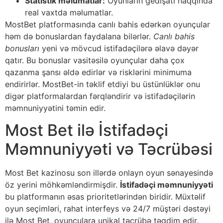
Statistik məlumatlar:
Oyunların gedişatı haqqında
real vaxtda məlumatlar.
MostBet platformasında canlı bahis edərkən oyunçular
həm də bonuslardan faydalana bilərlər.
Canlı bahis
bonusları
yeni və mövcud istifadəçilərə əlavə dəyər
qatır. Bu bonuslar vasitəsilə oyunçular daha çox
qazanma şansı əldə edirlər və risklərini minimuma
endirirlər. MostBet-in təklif etdiyi bu üstünlüklər onu
digər platformalardan fərqləndirir və istifadəçilərin
məmnuniyyətini təmin edir.
Most Bet ilə İstifadəçi
Məmnuniyyəti və Təcrübəsi
Most Bet kazinosu son illərdə onlayn oyun sənayesində
öz yerini möhkəmləndirmişdir.
İstifadəçi məmnuniyyəti
bu platformanın əsas prioritetlərindən biridir. Müxtəlif
oyun seçimləri, rahat interfeys və 24/7 müştəri dəstəyi
ilə Most Bet, oyunçulara unikal təcrübə təqdim edir.