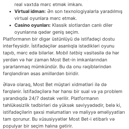
real vaxtda mərc etmək imkanı.
Virtual idman:
Ən son texnologiyalarla yaradılmış
virtual oyunlara mərc etmək.
Casino oyunları:
Klassik slotlardan canlı diler
oyunlarına qədər geniş seçim.
Platformanın bir digər üstünlüyü də istifadəçi dostu
interfeysidir. İstifadəçilər asanlıqla istədikləri oyunu
tapıb, mərc edə bilərlər.
Mobil tətbiq
vasitəsilə də hər
yerdən və hər zaman Most Bet-in imkanlarından
yararlanmaq mümkündür. Bu da onu rəqiblərindən
fərqləndirən əsas amillərdən biridir.
Əlavə olaraq, Most Bet müştəri xidmətləri ilə də
fərqlənir. İstifadəçilərə hər hansı bir sual və ya problem
yarandıqda 24/7 dəstək verilir. Platformanın
təhlükəsizlik tədbirləri də yüksək səviyyədədir, belə ki,
istifadəçilərin şəxsi məlumatları və maliyyə əməliyyatları
tam qorunur. Bu xüsusiyyətlər Most Bet-i etibarlı və
populyar bir seçim halına gətirir.