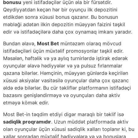
bonusu
yeni istifadəçilər üçün əla bir fürsətdir.
Qeydiyyatdan keçən hər bir oyunçu ilk depozitini
etdikdən sonra xüsusi bonus qazanır. Bu bonusun
məbləği adətən ilkin depozitin müəyyən faizini təşkil
edir və istifadəçilərə daha çox oynamaq imkanı yaradır.
Bundan əlavə,
Most Bet
müntəzəm olaraq mövcud
istifadəçiləri üçün müxtəlif promosyonlar təşkil edir.
Məsələn, həftəlik və ya aylıq turnirlərdə iştirak edərək
oyunçular əlavə hədiyyələr və ya pulsuz fırlanmalar
qazana bilərlər. Həmçinin, müəyyən günlərdə keçirilən
xüsusi aksiyalar vasitəsilə oyunçular daha çox qazanc
əldə edə bilərlər. Bu cür təkliflər platformanın istifadəçi
bazasını genişləndirməyə və oyunçuları daha aktiv
etməyə kömək edir.
Most Bet-in təqdim etdiyi digər maraqlı bir təklif isə
sadiqlik proqramıdır
. Uzun müddət platformada aktiv
olan oyunçular üçün xüsusi sadiqlik xalları toplanır ki, bu
xallar sonradan müxtəlif hədiyyələrə və ya bonuslara