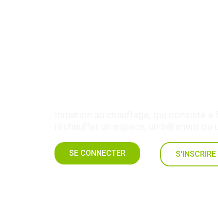
4-CHA-34 : Chauffage
Initiation au chauffage, qui consiste à 
réchauffer un espace, un bâtiment ou u
SE CONNECTER
S'INSCRIRE