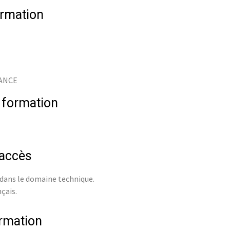
rmation
RANCE
 formation
’accès
 dans le domaine technique.
nçais.
ormation