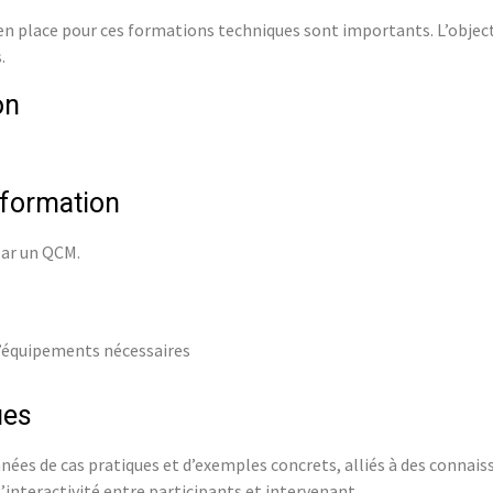
 place pour ces formations techniques sont importants. L’objecti
.
on
 formation
par un QCM.
d’équipements nécessaires
ues
ées de cas pratiques et d’exemples concrets, alliés à des connai
’interactivité entre participants et intervenant