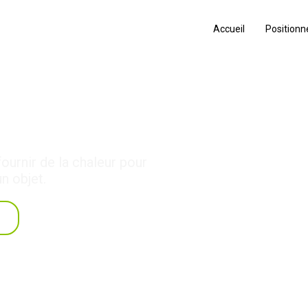
Accueil
Position
 initiation
fournir de la chaleur pour
n objet.