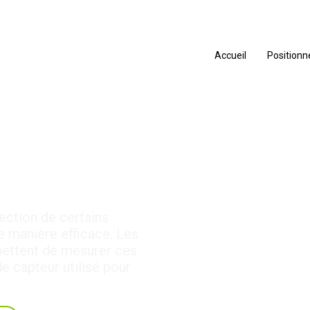
Accueil
Position
on Capteur
ection de certains
e manière efficace. Les
mettent de mesurer ces
e capteur utilisé pour