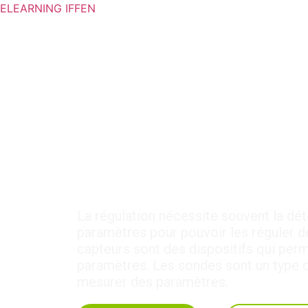
ELEARNING IFFEN
4-CHA-26 : Régulati
Sondes
La régulation nécessite souvent la dét
paramètres pour pouvoir les réguler d
capteurs sont des dispositifs qui per
paramètres. Les sondes sont un type d
mesurer des paramètres.