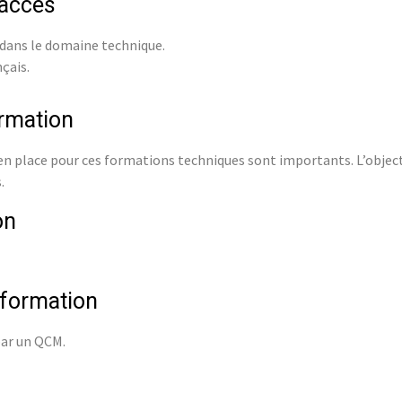
’accès
 dans le domaine technique.
nçais.
ormation
 place pour ces formations techniques sont importants. L’objecti
.
on
 formation
par un QCM.