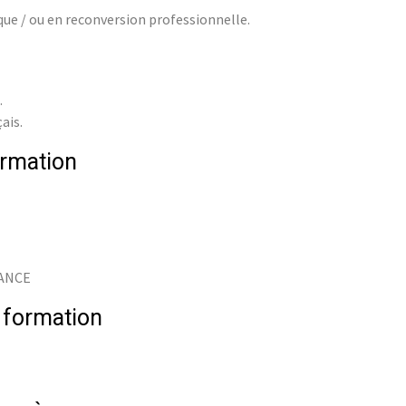
ue / ou en reconversion professionnelle.
.
çais.
rmation
RANCE
 formation