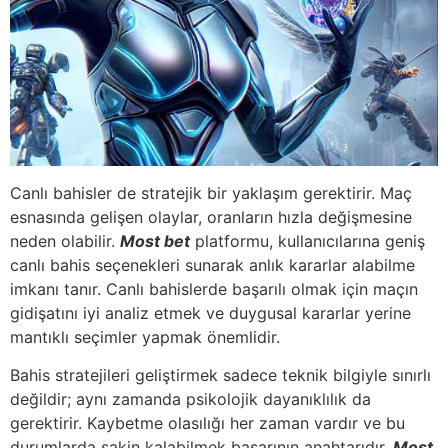
Canlı bahisler de stratejik bir yaklaşım gerektirir. Maç
esnasında gelişen olaylar, oranların hızla değişmesine
neden olabilir.
Most bet
platformu, kullanıcılarına geniş
canlı bahis seçenekleri sunarak anlık kararlar alabilme
imkanı tanır. Canlı bahislerde başarılı olmak için maçın
gidişatını iyi analiz etmek ve duygusal kararlar yerine
mantıklı seçimler yapmak önemlidir.
Bahis stratejileri geliştirmek sadece teknik bilgiyle sınırlı
değildir; aynı zamanda psikolojik dayanıklılık da
gerektirir. Kaybetme olasılığı her zaman vardır ve bu
durumlarda sakin kalabilmek başarının anahtarıdır.
Most