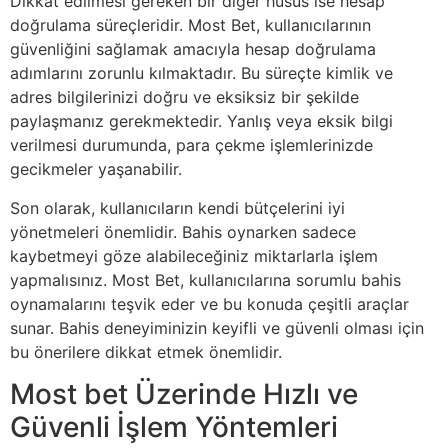
Dikkat edilmesi gereken bir diğer husus ise hesap
doğrulama süreçleridir. Most Bet, kullanıcılarının
güvenliğini sağlamak amacıyla hesap doğrulama
adımlarını zorunlu kılmaktadır. Bu süreçte kimlik ve
adres bilgilerinizi doğru ve eksiksiz bir şekilde
paylaşmanız gerekmektedir. Yanlış veya eksik bilgi
verilmesi durumunda, para çekme işlemlerinizde
gecikmeler yaşanabilir.
Son olarak, kullanıcıların kendi bütçelerini iyi
yönetmeleri önemlidir. Bahis oynarken sadece
kaybetmeyi göze alabileceğiniz miktarlarla işlem
yapmalısınız. Most Bet, kullanıcılarına sorumlu bahis
oynamalarını teşvik eder ve bu konuda çeşitli araçlar
sunar. Bahis deneyiminizin keyifli ve güvenli olması için
bu önerilere dikkat etmek önemlidir.
Most bet Üzerinde Hızlı ve
Güvenli İşlem Yöntemleri