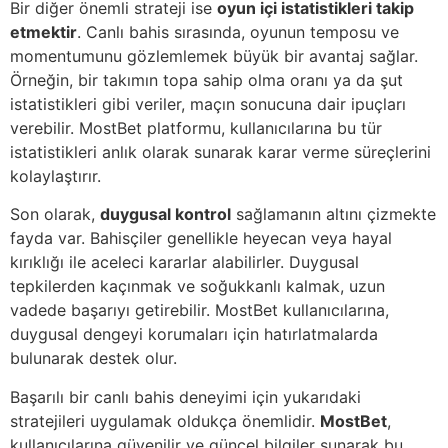
Bir diğer önemli strateji ise
oyun içi istatistikleri takip
etmektir
. Canlı bahis sırasında, oyunun temposu ve
momentumunu gözlemlemek büyük bir avantaj sağlar.
Örneğin, bir takımın topa sahip olma oranı ya da şut
istatistikleri gibi veriler, maçın sonucuna dair ipuçları
verebilir. MostBet platformu, kullanıcılarına bu tür
istatistikleri anlık olarak sunarak karar verme süreçlerini
kolaylaştırır.
Son olarak,
duygusal kontrol
sağlamanın altını çizmekte
fayda var. Bahisçiler genellikle heyecan veya hayal
kırıklığı ile aceleci kararlar alabilirler. Duygusal
tepkilerden kaçınmak ve soğukkanlı kalmak, uzun
vadede başarıyı getirebilir. MostBet kullanıcılarına,
duygusal dengeyi korumaları için hatırlatmalarda
bulunarak destek olur.
Başarılı bir canlı bahis deneyimi için yukarıdaki
stratejileri uygulamak oldukça önemlidir.
MostBet
,
kullanıcılarına güvenilir ve güncel bilgiler sunarak bu