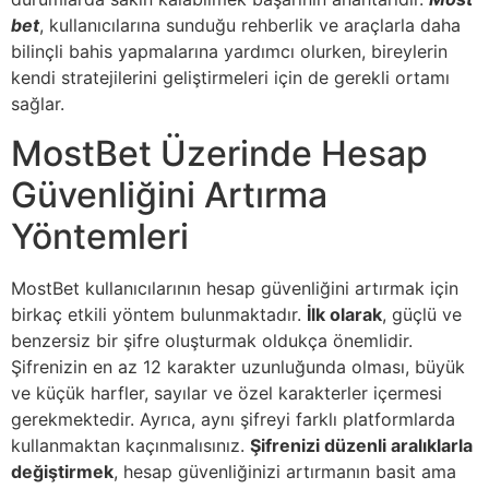
bet
, kullanıcılarına sunduğu rehberlik ve araçlarla daha
bilinçli bahis yapmalarına yardımcı olurken, bireylerin
kendi stratejilerini geliştirmeleri için de gerekli ortamı
sağlar.
MostBet Üzerinde Hesap
Güvenliğini Artırma
Yöntemleri
MostBet kullanıcılarının hesap güvenliğini artırmak için
birkaç etkili yöntem bulunmaktadır.
İlk olarak
, güçlü ve
benzersiz bir şifre oluşturmak oldukça önemlidir.
Şifrenizin en az 12 karakter uzunluğunda olması, büyük
ve küçük harfler, sayılar ve özel karakterler içermesi
gerekmektedir. Ayrıca, aynı şifreyi farklı platformlarda
kullanmaktan kaçınmalısınız.
Şifrenizi düzenli aralıklarla
değiştirmek
, hesap güvenliğinizi artırmanın basit ama