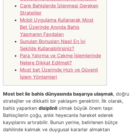
Canlı Bahislerde İzlenmesi Gereken
Stratejiler
Mobil Uygulama Kullanarak Most
Bet Üzerinde Anında Bahis
Yapmanın Faydaları
Sunulan Bonusları Nasıl En İyi
Şekilde Kullanabilirsiniz?
Para Yatırma ve Çekme İşlemlerinde
Nelere Dikkat Edilmeli?
Most bet Üzerinde Hızlı ve Güvenli
İşlem Yöntemleri
Most bet ile bahis dünyasında başarıya ulaşmak
, doğru
stratejiler ve dikkatli bir yaklaşım gerektirir. İlk olarak,
bahis yaparken
disiplinli
olmak büyük önem taşır.
Bahisçilerin çoğu, anlık heyecanla hareket ederek
kayıplarını artırabilir. Bunun yerine, belirlenen bütçe
dahilinde kalmak ve duygusal kararlar almaktan