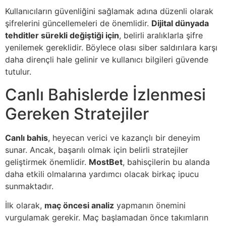
Kullanıcıların güvenliğini sağlamak adına düzenli olarak
şifrelerini güncellemeleri de önemlidir.
Dijital dünyada
tehditler sürekli değiştiği için
, belirli aralıklarla şifre
yenilemek gereklidir. Böylece olası siber saldırılara karşı
daha dirençli hale gelinir ve kullanıcı bilgileri güvende
tutulur.
Canlı Bahislerde İzlenmesi
Gereken Stratejiler
Canlı bahis
, heyecan verici ve kazançlı bir deneyim
sunar. Ancak, başarılı olmak için belirli stratejiler
geliştirmek önemlidir.
MostBet
, bahisçilerin bu alanda
daha etkili olmalarına yardımcı olacak birkaç ipucu
sunmaktadır.
İlk olarak,
maç öncesi analiz
yapmanın önemini
vurgulamak gerekir. Maç başlamadan önce takımların