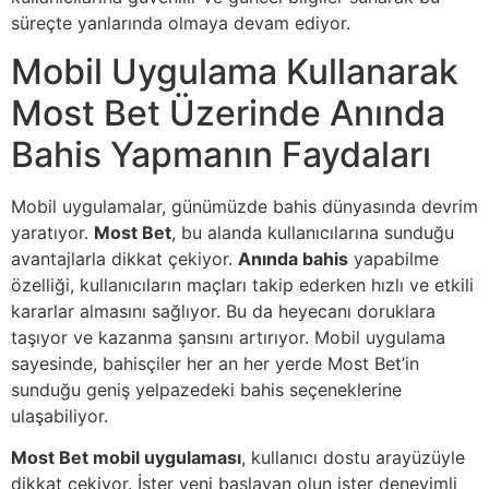
süreçte yanlarında olmaya devam ediyor.
Mobil Uygulama Kullanarak
Most Bet Üzerinde Anında
Bahis Yapmanın Faydaları
Mobil uygulamalar, günümüzde bahis dünyasında devrim
yaratıyor.
Most Bet
, bu alanda kullanıcılarına sunduğu
avantajlarla dikkat çekiyor.
Anında bahis
yapabilme
özelliği, kullanıcıların maçları takip ederken hızlı ve etkili
kararlar almasını sağlıyor. Bu da heyecanı doruklara
taşıyor ve kazanma şansını artırıyor. Mobil uygulama
sayesinde, bahisçiler her an her yerde Most Bet’in
sunduğu geniş yelpazedeki bahis seçeneklerine
ulaşabiliyor.
Most Bet mobil uygulaması
, kullanıcı dostu arayüzüyle
dikkat çekiyor. İster yeni başlayan olun ister deneyimli