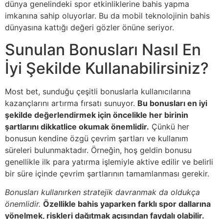
dünya genelindeki spor etkinliklerine bahis yapma
imkanına sahip oluyorlar. Bu da mobil teknolojinin bahis
dünyasına kattığı değeri gözler önüne seriyor.
Sunulan Bonusları Nasıl En
İyi Şekilde Kullanabilirsiniz?
Most bet, sunduğu çeşitli bonuslarla kullanıcılarına
kazançlarını artırma fırsatı sunuyor.
Bu bonusları en iyi
şekilde değerlendirmek için öncelikle her birinin
şartlarını dikkatlice okumak önemlidir.
Çünkü her
bonusun kendine özgü çevrim şartları ve kullanım
süreleri bulunmaktadır. Örneğin, hoş geldin bonusu
genellikle ilk para yatırma işlemiyle aktive edilir ve belirli
bir süre içinde çevrim şartlarının tamamlanması gerekir.
Bonusları kullanırken stratejik davranmak da oldukça
önemlidir.
Özellikle bahis yaparken farklı spor dallarına
yönelmek, riskleri dağıtmak açısından faydalı olabilir.