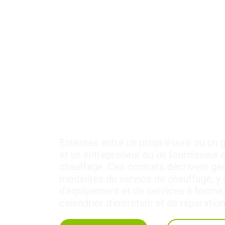
4-CHA-63 : Les cont
chauffage
Ententes entre un propriétaire ou un
et un entrepreneur ou un fournisseur 
chauffage. Ces contrats décrivent gé
modalités du service de chauffage, y 
d’équipement et de services à fournir,
calendrier d’entretien et de réparation