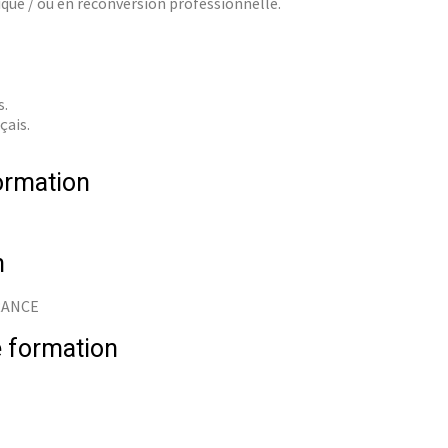
que / ou en reconversion professionnelle.
s.
çais.
ormation
n
FRANCE
 formation