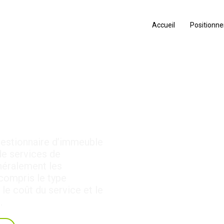
Accueil
Positionn
rats de
 gestionnaire d’immeuble
de services de
néralement les
compris le type
 le coût du service et le
.