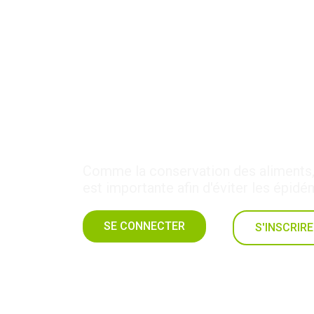
19 – Hygiène alimen
Comme la conservation des aliments, 
est importante afin d'éviter les épidé
SE CONNECTER
S'INSCRIRE