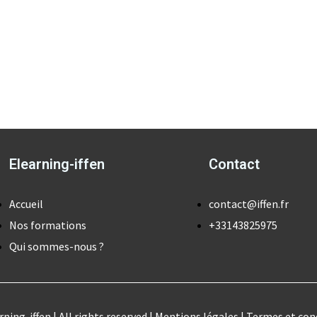
Elearning-iffen
Contact
Accueil
contact@iffen.fr
Nos formations
+33143825975
Qui sommes-nous ?
rning-iffen | All rights reserved | Mentions légales | Termes et con