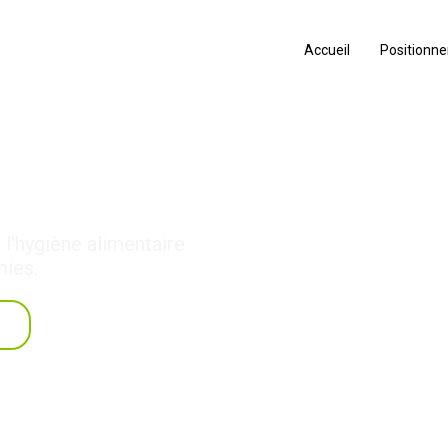
Accueil
Positionn
taire
l'hygiène alimentaire
mies.