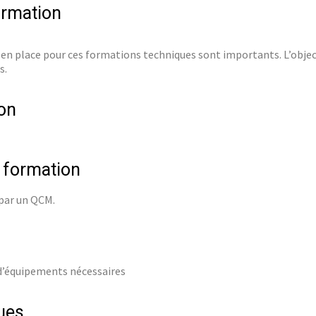
ormation
n place pour ces formations techniques sont importants. L’object
s.
on
e formation
 par un QCM.
 d’équipements nécessaires
ues