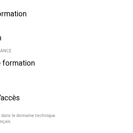
ormation
n
FRANCE
 formation
d’accès
 dans le domaine technique.
nçais.