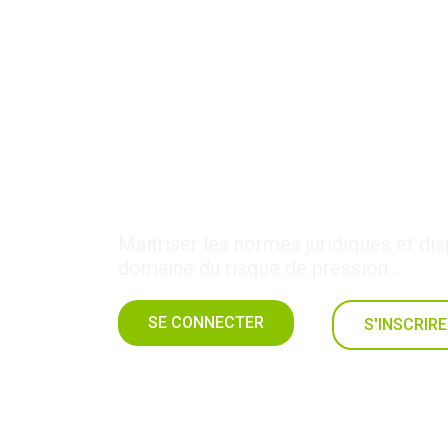
12-EFF-1 : Efficacit
Maitriser les normes juridiques et dis
domaine du risque de pression .
SE CONNECTER
S'INSCRIRE